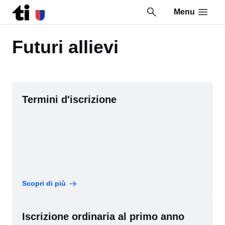
Menu
Vai al contenuto della pagina
Vai al piè di pagina
Futuri allievi
Termini d'iscrizione
Scopri di più
Iscrizione ordinaria al primo anno