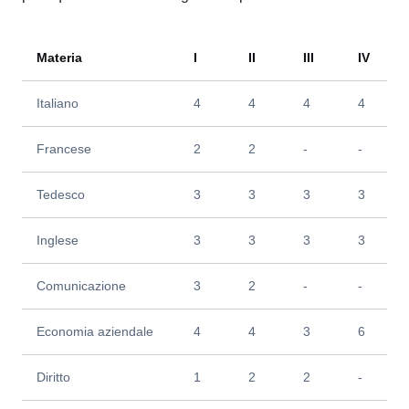
Materia
I
II
III
IV
Italiano
4
4
4
4
Francese
2
2
-
-
Tedesco
3
3
3
3
Inglese
3
3
3
3
Comunicazione
3
2
-
-
Economia aziendale
4
4
3
6
Diritto
1
2
2
-