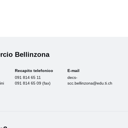
rcio Bellinzona
Recapito telefonico
E-mail
091 814 65 11
decs-
ini
091 814 65 09 (fax)
scc.bellinzona@edu.ti.ch