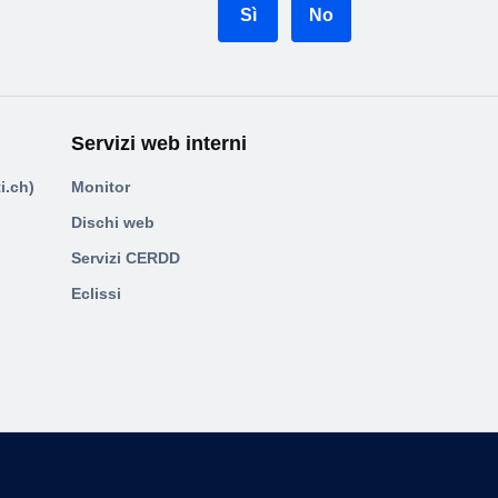
Sì
No
Servizi web interni
i.ch)
Monitor
Dischi web
Servizi CERDD
Eclissi