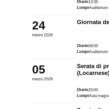
Orario
13:30
Luogo
Auditoriu
Giornata de
24
marzo 2026
Orario
08:05
Luogo
Auditorium
Serata di 
05
(Locarnese
marzo 2026
Orario
20:00
Luogo
Aula magna