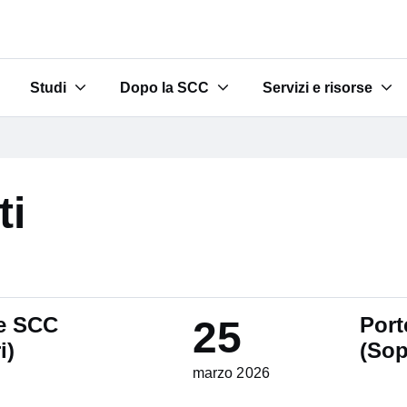
Studi
Dopo la SCC
Servizi e risorse
turi allievi"
Submenu for "Studi"
Submenu for "Dopo la SCC"
Submenu for "Servizi
ti
te SCC
Port
25
i)
(Sop
marzo 2026