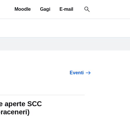
Moodle
Gagi
E-mail
 e risorse"
Eventi
e aperte SCC
raceneri)