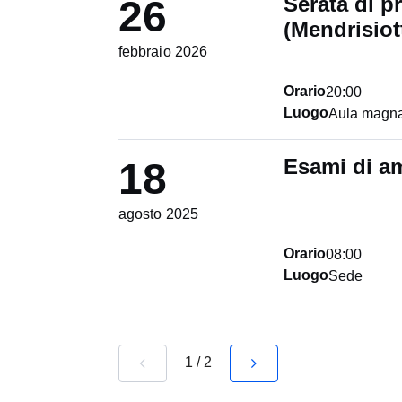
Serata di 
26
(Mendrisiot
febbraio 2026
Orario
20:00
Luogo
Aula magna
Esami di a
18
agosto 2025
Orario
08:00
Luogo
Sede
navigate_before
navigate_next
1
/
2