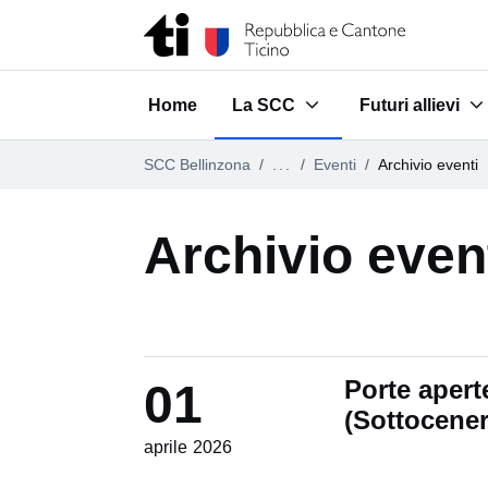
Vai al contenuto della pagina
Vai al piè di pagina
Home
La SCC
Futuri allievi
Submenu for "La SCC"
Submenu for "Fu
SCC Bellinzona
...
Eventi
Archivio eventi
Archivio even
Porte aper
01
(Sottocener
aprile 2026