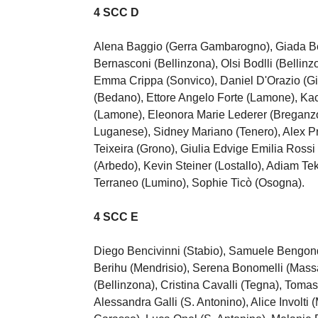
4 SCC D
Alena Baggio (Gerra Gambarogno), Giada Ber
Bernasconi (Bellinzona), Olsi Bodlli (Bellinzo
Emma Crippa (Sonvico), Daniel D'Orazio (Giu
(Bedano), Ettore Angelo Forte (Lamone), K
(Lamone), Eleonora Marie Lederer (Breganzo
Luganese), Sidney Mariano (Tenero), Alex Pr
Teixeira (Grono), Giulia Edvige Emilia Rossi
(Arbedo), Kevin Steiner (Lostallo), Adiam Tek
Terraneo (Lumino), Sophie Ticò (Osogna).
4 SCC E
Diego Bencivinni (Stabio), Samuele Bengon
Berihu (Mendrisio), Serena Bonomelli (Mass
(Bellinzona), Cristina Cavalli (Tegna), Tom
Alessandra Galli (S. Antonino), Alice Involti