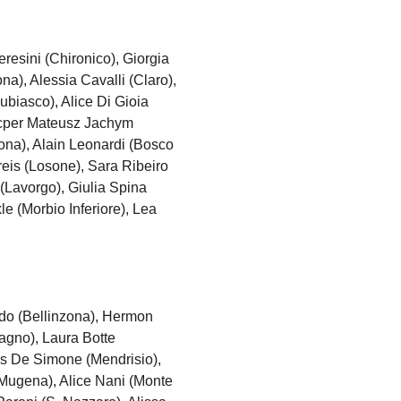
esini (Chironico), Giorgia
na), Alessia Cavalli (Claro),
biasco), Alice Di Gioia
acper Mateusz Jachym
na), Alain Leonardi (Bosco
eis (Losone), Sara Ribeiro
 (Lavorgo), Giulia Spina
le (Morbio Inferiore), Lea
do (Bellinzona), Hermon
agno), Laura Botte
ass De Simone (Mendrisio),
 (Mugena), Alice Nani (Monte