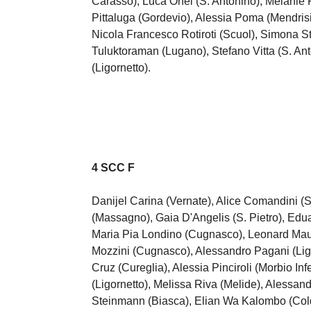
Carasso), Luca Onel (S. Antonino), Melanie P
Pittaluga (Gordevio), Alessia Poma (Mendrisi
Nicola Francesco Rotiroti (Scuol), Simona S
Tuluktoraman (Lugano), Stefano Vitta (S. An
(Ligornetto).
4 SCC F
Danijel Carina (Vernate), Alice Comandini 
(Massagno), Gaia D'Angelis (S. Pietro), Edu
Maria Pia Londino (Cugnasco), Leonard Maur
Mozzini (Cugnasco), Alessandro Pagani (Lig
Cruz (Cureglia), Alessia Pinciroli (Morbio Infe
(Ligornetto), Melissa Riva (Melide), Alessan
Steinmann (Biasca), Elian Wa Kalombo (Coldr