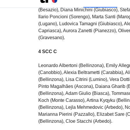
Aristide Invernizzi (Comano), Gaia Iten (Cag
(Besazio), Diana Minichini (Giubiasco), Ste
Ilario Poncioni (Sorengo), Marta Santi (Maro
(Lugano), Ludovica Tamagni (Giubiasco), Al
Capriasca), Aurora Zanetti (Pianezzo), Oliv
(Gravesano).
4 SCC C
Leonardo Albertoni (Bellinzona), Emily Alleg
(Canobbio), Alexia Beltrametti (Carabbia), A
(Bellinzona), Lisa Citrini (Lumino), Vera Dott
Pinto Magalhães (Ascona), Daiana Gharib (Be
(Bellinzona), Adam Giulio (Biasca), Tommaso
Koch (Monte Carasso), Artina Kyqyku (Belli
(Bellinzona), Lejla Mehmedovic (Arbedo), N
Marianna Pierini (Pazzallo), Elizabet Sare 
(Bellinzona), Cloe Stacchi (Arbedo).