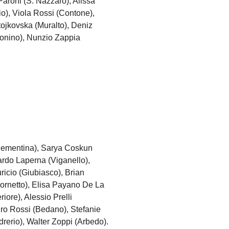
aroni (S. Nazzaro), Alissa
o), Viola Rossi (Contone),
tojkovska (Muralto), Deniz
tonino), Nunzio Zappia
(Sementina), Sarya Coskun
ardo Laperna (Viganello),
icio (Giubiasco), Brian
ornetto), Elisa Payano De La
riore), Alessio Prelli
dro Rossi (Bedano), Stefanie
erio), Walter Zoppi (Arbedo).