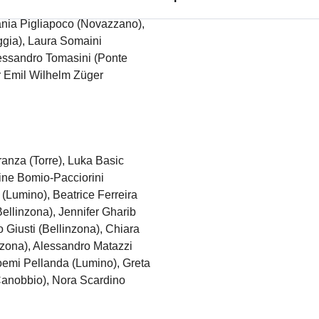
iallo), Samuel Luraschi
fania Pigliapoco (Novazzano),
ggia), Laura Somaini
essandro Tomasini (Ponte
er Emil Wilhelm Züger
ranza (Torre), Luka Basic
line Bomio-Pacciorini
i (Lumino), Beatrice Ferreira
llinzona), Jennifer Gharib
 Giusti (Bellinzona), Chiara
nzona), Alessandro Matazzi
oemi Pellanda (Lumino), Greta
(Canobbio), Nora Scardino